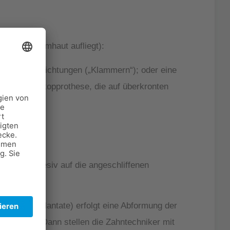
 Mundschleimhaut aufliegt):
nd Stützvorrichtungen („Klammern“); oder eine
einer Teleskopprothese, die auf überkronten
Zement adhesiv auf die angeschliffenen
er Zahnimplantate) erfolgt eine Abformung der
ntspricht. Dann stellen die Zahntechniker mit