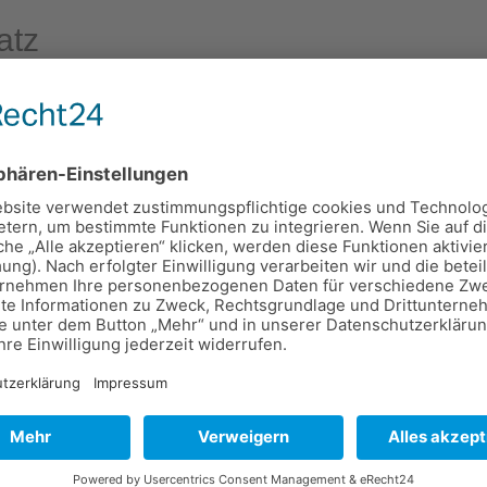
atz
h aus dem Mund genommen und gereinigt wird, da sie auf der
ung eine Kunststoffprothese mit aus Draht gebogene Halte- u
ützvorrichtungen. Bis hin zur komfortablen Ausführung wie 
cken aus Metall, Keramik oder andere Materialien, die mit 
werden.
ndem Zahnersatz vorgesehenen Pfeiler (natürliche Zähne od
 in ein Positiv-Modell um, das genau der Situation im Mund e