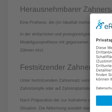
Herausnehmbarer Zahners
Eine Prothese, die (im Idealfall mehrmals täglic
In der einfachsten und preisgünstigsten Ausführ
Modellgussprothese mit gegossenen Halte- und St
Zähnen sitzt.
Festsitzender Zahnersatz
Unter festsitzendem Zahnersatz versteht man Brü
Zahnstümpfe oder auf Zahnimplantate befestigt 
Nach Präparation der zur Aufnahme von festsitze
Situation. Die Abformung wandelt das Dentallabor