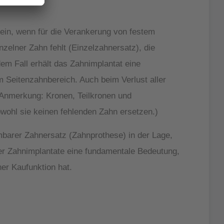
 ein, wenn für die Verankerung von festem
nzelner Zahn fehlt (Einzelzahnersatz), die
em Fall erhält das Zahnimplantat eine
m Seitenzahnbereich. Auch beim Verlust aller
(Anmerkung: Kronen, Teilkronen und
bwohl sie keinen fehlenden Zahn ersetzen.)
barer Zahnersatz (Zahnprothese) in der Lage,
her Zahnimplantate eine fundamentale Bedeutung,
ner Kaufunktion hat.