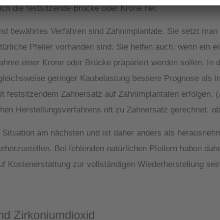
ch die festsitzende Brücke oder Krone her.
 und bewährtes Verfahren sind Zahnimplantate. Sie setzt man
rliche Pfeiler vorhanden sind. Sie helfen auch, wenn ein ei
ahme einer Krone oder Brücke präpariert werden sollen. In d
rgleichsweise geringer Kaubelastung bessere Prognose als i
t festsitzendem Zahnersatz auf Zahnimplantaten erfolgen. 
chen Herstellungsverfahrens oft zu Zahnersatz gerechnet, o
 Situation am nächsten und ist daher anders als herausnehm
erherzustellen. Bei fehlenden natürlichen Pfeilern haben da
uf Kostenerstattung zur vollständigen Wiederherstellung sei
nd Zirkoniumdioxid